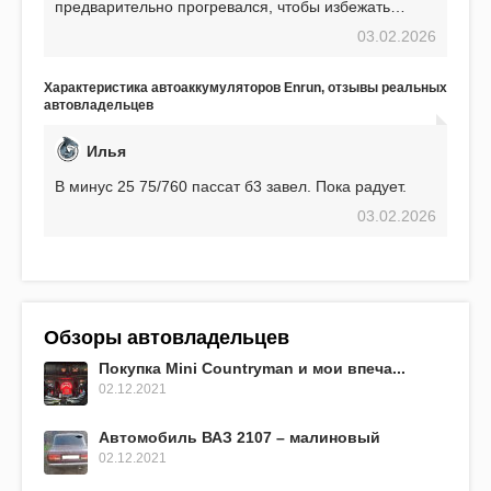
предварительно прогревался, чтобы избежать
проблем. И тем не менее, за весь период
03.02.2026
использования не было ни единой поломки,
связанной с аккумулятором. Прекрасный
аккумулятор! Недавно установил новый АКОМ +
Характеристика автоаккумуляторов Enrun, отзывы реальных
EFB 75. Судя по характеристикам, он даже
автовладельцев
превосходит предыдущую модель.
Илья
В минус 25 75/760 пассат б3 завел. Пока радует.
03.02.2026
Обзоры автовладельцев
Покупка Mini Countryman и мои впеча...
02.12.2021
Автомобиль ВАЗ 2107 – малиновый
02.12.2021