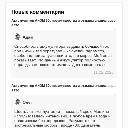
Новые комментарии
Аккумулятор АКОМ 60: преимущества и отзывы владельцев
авто
Адам
Способность аккумулятора выдавать большой ток
при низких температурах – ключевой параметр,
особенно при запуске двигателя в мороз. Мой опыт
показывает, что данный аккумулятор полностью
оправдывает свою стоимость. Долго сомневался
перед приобретением, но в итоге ни разу не
11.02.2026
пожалел. Считаю, что это отличное вложение,
избавляющее от головной боли, связанной с АКБ.
Подтверждаю
Аккумулятор АКОМ 60: преимущества и отзывы владельцев
авто
Олег
Шесть лет эксплуатации – немалый срок. Машина
использовалась интенсивно, в любое время года и
практически без перерывов. Разумеется, в
экстремальные морозы, вроде -30, двигатель