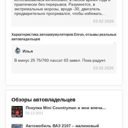
практически без перерывов. Разумеется, в
экстремальные морозы, вроде -30, двигатель
предварительно прогревался, чтобы избежать
проблем. И тем не менее, за весь период
03.02.2026
использования не было ни единой поломки,
связанной с аккумулятором. Прекрасный
аккумулятор! Недавно установил новый АКОМ +
Характеристика автоаккумуляторов Enrun, отзывы реальных
EFB 75. Судя по характеристикам, он даже
автовладельцев
превосходит предыдущую модель.
Илья
В минус 25 75/760 пассат б3 завел. Пока радует.
03.02.2026
Обзоры автовладельцев
Покупка Mini Countryman и мои впеча...
02.12.2021
Автомобиль ВАЗ 2107 – малиновый