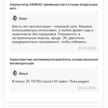
Подтверждаю
Аккумулятор АКОМ 60: преимущества и отзывы владельцев
авто
Олег
Шесть лет эксплуатации – немалый срок. Машина
использовалась интенсивно, в любое время года и
практически без перерывов. Разумеется, в
экстремальные морозы, вроде -30, двигатель
предварительно прогревался, чтобы избежать
проблем. И тем не менее, за весь период
03.02.2026
использования не было ни единой поломки,
связанной с аккумулятором. Прекрасный
аккумулятор! Недавно установил новый АКОМ +
Характеристика автоаккумуляторов Enrun, отзывы реальных
EFB 75. Судя по характеристикам, он даже
автовладельцев
превосходит предыдущую модель.
Илья
В минус 25 75/760 пассат б3 завел. Пока радует.
03.02.2026