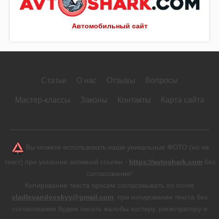
Автомобильный сайт
Статьи
О нас
Отзывы
Вопросы
Мастер-классы
Законы
Контакты
Карта сайта
Вы можете использовать наши уникальные ФОТО (но не
текст) при указании активной ссылки -
https://avtoshark.com
без
согласования!
Копирование текста просим согласовывать по почте
vladlevandovskyy@gmail.com
, при копировании текста без
согласования будем писать жалобы хостеру, регистратору и