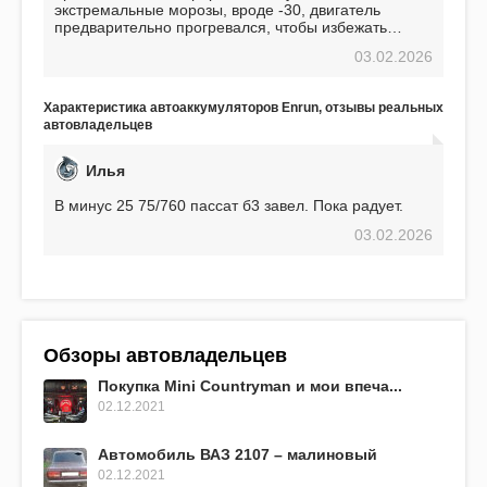
экстремальные морозы, вроде -30, двигатель
предварительно прогревался, чтобы избежать
проблем. И тем не менее, за весь период
03.02.2026
использования не было ни единой поломки,
связанной с аккумулятором. Прекрасный
аккумулятор! Недавно установил новый АКОМ +
Характеристика автоаккумуляторов Enrun, отзывы реальных
EFB 75. Судя по характеристикам, он даже
автовладельцев
превосходит предыдущую модель.
Илья
В минус 25 75/760 пассат б3 завел. Пока радует.
03.02.2026
Обзоры автовладельцев
Покупка Mini Countryman и мои впеча...
02.12.2021
Автомобиль ВАЗ 2107 – малиновый
02.12.2021