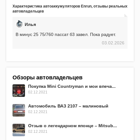
аккумулятор! Недавно установил новый АКОМ +
Характеристика автоаккумуляторов Enrun, отзывы реальных
EFB 75. Судя по характеристикам, он даже
автовладельцев
превосходит предыдущую модель.
Илья
В минус 25 75/760 пассат б3 завел. Пока радует.
03.02.2026
Обзоры автовладельцев
Покупка Mini Countryman и мои впеча...
02.12.2021
Автомобиль ВАЗ 2107 – малиновый
02.12.2021
Отзыв о легендарном японце – Mitsub...
02.12.2021