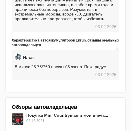
использовалась интенсивно, в любое время года и
практически без перерывов. Разумеется, в
экстремальные морозы, вроде -30, двигатель
предварительно прогревался, чтобы избежать
проблем. И тем не менее, за весь период
03.02.2026
использования не было ни единой поломки,
связанной с аккумулятором. Прекрасный
аккумулятор! Недавно установил новый АКОМ +
Характеристика автоаккумуляторов Enrun, отзывы реальных
EFB 75. Судя по характеристикам, он даже
автовладельцев
превосходит предыдущую модель.
Илья
В минус 25 75/760 пассат б3 завел. Пока радует.
03.02.2026
Обзоры автовладельцев
Покупка Mini Countryman и мои впеча...
02.12.2021