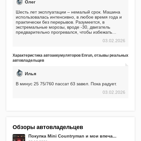
Олег
Шесть лет эксплуатации – немалый срок. Машина
использовалась интенсивно, в любое время года и
практически без перерывов. Разумеется, в
экстремальные морозы, вроде -30, двигатель
предварительно прогревался, чтобы избежать
проблем. И тем не менее, за весь период
03.02.2026
использования не было ни единой поломки,
связанной с аккумулятором. Прекрасный
аккумулятор! Недавно установил новый АКОМ +
Характеристика автоаккумуляторов Enrun, отзывы реальных
EFB 75. Судя по характеристикам, он даже
автовладельцев
превосходит предыдущую модель.
Илья
В минус 25 75/760 пассат б3 завел. Пока радует.
03.02.2026
Обзоры автовладельцев
Покупка Mini Countryman и мои впеча...