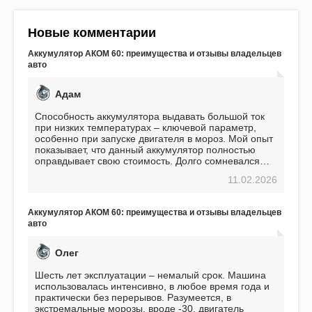
Новые комментарии
Аккумулятор АКОМ 60: преимущества и отзывы владельцев
авто
Адам
Способность аккумулятора выдавать большой ток
при низких температурах – ключевой параметр,
особенно при запуске двигателя в мороз. Мой опыт
показывает, что данный аккумулятор полностью
оправдывает свою стоимость. Долго сомневался
перед приобретением, но в итоге ни разу не
11.02.2026
пожалел. Считаю, что это отличное вложение,
избавляющее от головной боли, связанной с АКБ.
Подтверждаю
Аккумулятор АКОМ 60: преимущества и отзывы владельцев
авто
Олег
Шесть лет эксплуатации – немалый срок. Машина
использовалась интенсивно, в любое время года и
практически без перерывов. Разумеется, в
экстремальные морозы, вроде -30, двигатель