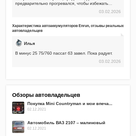
предварительно прогревался, чтобы избежать
проблем. И тем не менее, за весь период
03.02.2026
использования не было ни единой поломки,
связанной с аккумулятором. Прекрасный
аккумулятор! Недавно установил новый АКОМ +
Характеристика автоаккумуляторов Enrun, отзывы реальных
EFB 75. Судя по характеристикам, он даже
автовладельцев
превосходит предыдущую модель.
Илья
В минус 25 75/760 пассат б3 завел. Пока радует.
03.02.2026
Обзоры автовладельцев
Покупка Mini Countryman и мои впеча...
02.12.2021
Автомобиль ВАЗ 2107 – малиновый
02.12.2021