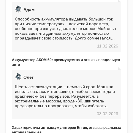
Адам
Способность аккумулятора выдавать большой ток
при низких температурах – ключевой параметр,
особенно при запуске двигателя в мороз. Мой опыт
показывает, что данный аккумулятор полностью
оправдывает свою стоимость. Долго сомневался
перед приобретением, но в итоге ни разу не
11.02.2026
пожалел. Считаю, что это отличное вложение,
избавляющее от головной боли, связанной с АКБ.
Подтверждаю
Аккумулятор АКОМ 60: преимущества и отзывы владельцев
авто
Олег
Шесть лет эксплуатации – немалый срок. Машина
использовалась интенсивно, в любое время года и
практически без перерывов. Разумеется, в
экстремальные морозы, вроде -30, двигатель
предварительно прогревался, чтобы избежать
проблем. И тем не менее, за весь период
03.02.2026
использования не было ни единой поломки,
связанной с аккумулятором. Прекрасный
аккумулятор! Недавно установил новый АКОМ +
Характеристика автоаккумуляторов Enrun, отзывы реальных
EFB 75. Судя по характеристикам, он даже
автовладельцев