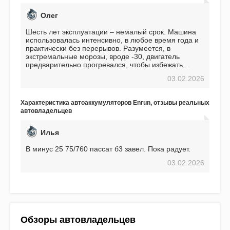
Олег
Шесть лет эксплуатации – немалый срок. Машина
использовалась интенсивно, в любое время года и
практически без перерывов. Разумеется, в
экстремальные морозы, вроде -30, двигатель
предварительно прогревался, чтобы избежать
проблем. И тем не менее, за весь период
03.02.2026
использования не было ни единой поломки,
связанной с аккумулятором. Прекрасный
аккумулятор! Недавно установил новый АКОМ +
Характеристика автоаккумуляторов Enrun, отзывы реальных
EFB 75. Судя по характеристикам, он даже
автовладельцев
превосходит предыдущую модель.
Илья
В минус 25 75/760 пассат б3 завел. Пока радует.
03.02.2026
Обзоры автовладельцев