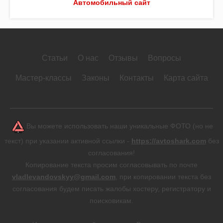
Автомобильный сайт
Статьи
О нас
Отзывы
Вопросы
Мастер-классы
Законы
Контакты
Карта сайта
Вы можете использовать наши уникальные ФОТО (но не
текст) при указании активной ссылки -
https://avtoshark.com
без
согласования!
Копирование текста просим согласовывать по почте
vladlevandovskyy@gmail.com
, при копировании текста без
согласования будем писать жалобы хостеру, регистратору и
поисковикам.