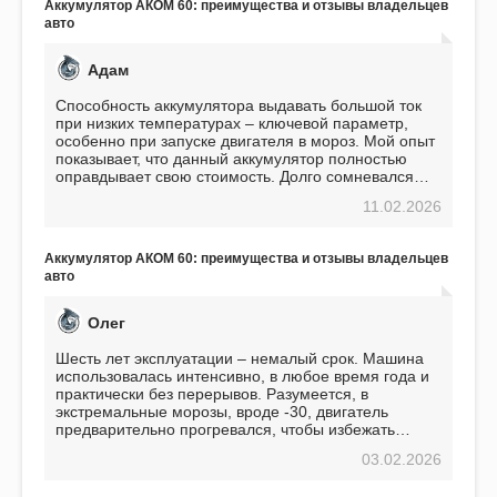
Аккумулятор АКОМ 60: преимущества и отзывы владельцев
авто
Адам
Способность аккумулятора выдавать большой ток
при низких температурах – ключевой параметр,
особенно при запуске двигателя в мороз. Мой опыт
показывает, что данный аккумулятор полностью
оправдывает свою стоимость. Долго сомневался
перед приобретением, но в итоге ни разу не
11.02.2026
пожалел. Считаю, что это отличное вложение,
избавляющее от головной боли, связанной с АКБ.
Подтверждаю
Аккумулятор АКОМ 60: преимущества и отзывы владельцев
авто
Олег
Шесть лет эксплуатации – немалый срок. Машина
использовалась интенсивно, в любое время года и
практически без перерывов. Разумеется, в
экстремальные морозы, вроде -30, двигатель
предварительно прогревался, чтобы избежать
проблем. И тем не менее, за весь период
03.02.2026
использования не было ни единой поломки,
связанной с аккумулятором. Прекрасный