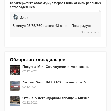
аккумулятор! Недавно установил новый АКОМ +
Характеристика автоаккумуляторов Enrun, отзывы реальных
EFB 75. Судя по характеристикам, он даже
автовладельцев
превосходит предыдущую модель.
Илья
В минус 25 75/760 пассат б3 завел. Пока радует.
03.02.2026
Обзоры автовладельцев
Покупка Mini Countryman и мои впеча...
02.12.2021
Автомобиль ВАЗ 2107 – малиновый
02.12.2021
Отзыв о легендарном японце – Mitsub...
02.12.2021