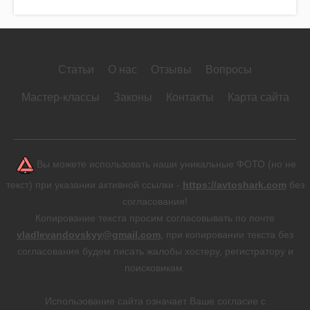
Статьи
О нас
Отзывы
Вопросы
Мастер-классы
Законы
Контакты
Карта сайта
Вы можете использовать наши уникальные ФОТО (но не
текст) при указании активной ссылки -
https://avtoshark.com
без
согласования!
Копирование текста просим согласовывать по почте
vladlevandovskyy@gmail.com
, при копировании текста без
согласования будем писать жалобы хостеру, регистратору и
поисковикам.
Использование сайта означает Ваше согласие с