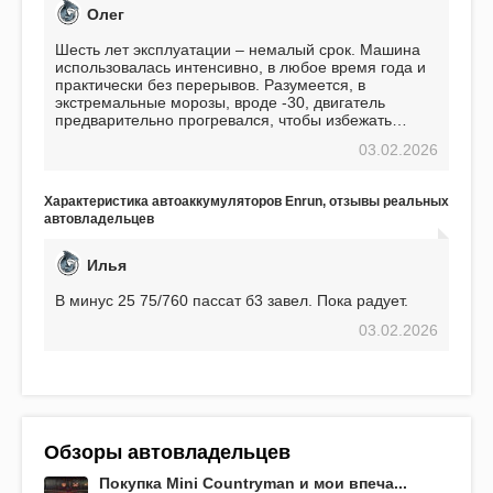
Олег
Шесть лет эксплуатации – немалый срок. Машина
использовалась интенсивно, в любое время года и
практически без перерывов. Разумеется, в
экстремальные морозы, вроде -30, двигатель
предварительно прогревался, чтобы избежать
проблем. И тем не менее, за весь период
03.02.2026
использования не было ни единой поломки,
связанной с аккумулятором. Прекрасный
аккумулятор! Недавно установил новый АКОМ +
Характеристика автоаккумуляторов Enrun, отзывы реальных
EFB 75. Судя по характеристикам, он даже
автовладельцев
превосходит предыдущую модель.
Илья
В минус 25 75/760 пассат б3 завел. Пока радует.
03.02.2026
Обзоры автовладельцев
Покупка Mini Countryman и мои впеча...