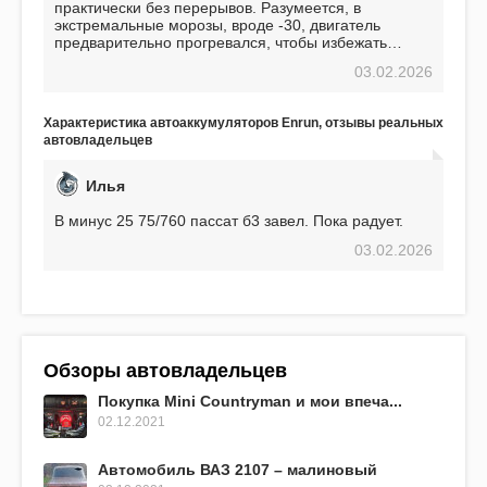
практически без перерывов. Разумеется, в
экстремальные морозы, вроде -30, двигатель
предварительно прогревался, чтобы избежать
проблем. И тем не менее, за весь период
03.02.2026
использования не было ни единой поломки,
связанной с аккумулятором. Прекрасный
аккумулятор! Недавно установил новый АКОМ +
Характеристика автоаккумуляторов Enrun, отзывы реальных
EFB 75. Судя по характеристикам, он даже
автовладельцев
превосходит предыдущую модель.
Илья
В минус 25 75/760 пассат б3 завел. Пока радует.
03.02.2026
Обзоры автовладельцев
Покупка Mini Countryman и мои впеча...
02.12.2021
Автомобиль ВАЗ 2107 – малиновый